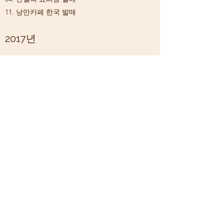
11. 낭만카페 한국 발매
2017년
05. 재배타운 한국 발매
07. 낭만카페 일본 발매
08. 재배소년 글로벌 발매
2018년
04. 마이스타가든 with SMTOWN 발매
11. 페티토, 비스크 인형 이야기 발매
2019년
06. 냥스타~캣츠트립~ 발매