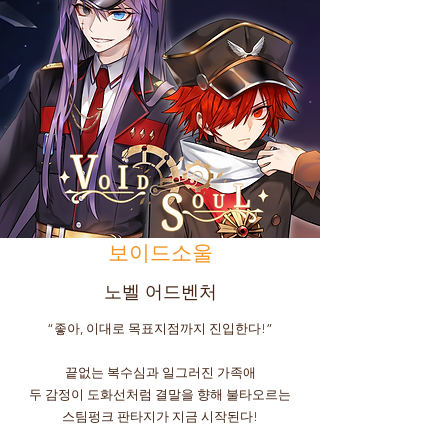
​보이드소울
​​노벨 어드벤처
“좋아, 이대로 목표지점까지 진입한다!”
끝없는 복수심과 일그러진 가족애
두 감정이 도화선처럼 결말을 향해 불타오르는
스팀펑크 판타지가 지금 시작된다!